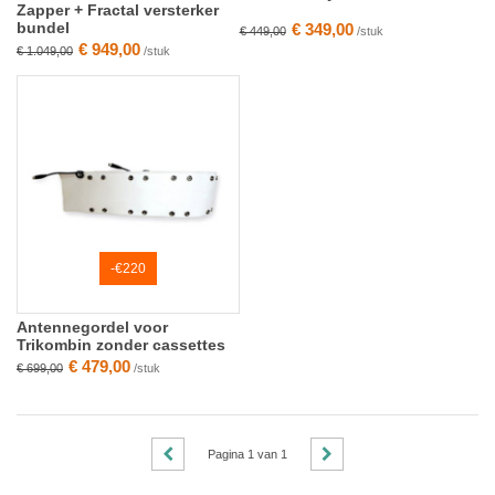
Zapper + Fractal versterker
bundel
€ 349,00
€ 449,00
/stuk
€ 949,00
€ 1.049,00
/stuk
-€220
Antennegordel voor
Trikombin zonder cassettes
€ 479,00
€ 699,00
/stuk
Pagina
1
van
1