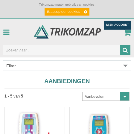
Trikomzap maakt gebruik van cookies.
ik accepteer cookies
MIJN ACCOUNT
Filter
AANBIEDINGEN
1
-
5
van
5
Aanbevolen