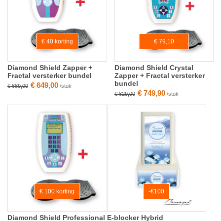
€ 40 korting
€ 79,10
korting
Diamond Shield Zapper +
Diamond Shield Crystal
Fractal versterker bundel
Zapper + Fractal versterker
bundel
€ 649,00
€ 689,00
/stuk
€ 749,90
€ 829,00
/stuk
€ 100 korting
-€100
Diamond Shield Professional
E-blocker Hybrid