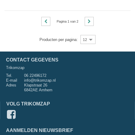
Pagina
1
van
2
Producten per pagina:
12
CONTACT GEGEVENS
Trikomzap
Tel.
06 22496172
E-mail
info@trikomzap.nl
Adres
Klapstraat 26
6842AE Arnhem
VOLG TRIKOMZAP
AANMELDEN NIEUWSBRIEF