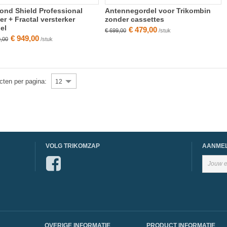
ond Shield Professional
Antennegordel voor Trikombin
r + Fractal versterker
zonder cassettes
el
€ 479,00
€ 699,00
/stuk
€ 949,00
9,00
/stuk
cten per pagina:
12
VOLG TRIKOMZAP
AANMEL
OVERIGE INFORMATIE
PRODUCT INFORMATIE