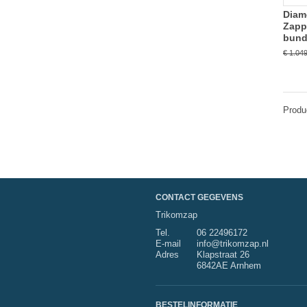
Diam
Zappe
bund
€ 1.04
Produ
CONTACT GEGEVENS
Trikomzap
Tel.
06 22496172
E-mail
info@trikomzap.nl
Adres
Klapstraat 26
6842AE Arnhem
BESTELINFORMATIE