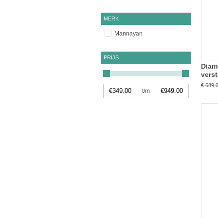
MERK
Mannayan
PRIJS
Diam
vers
€ 689,
t/m