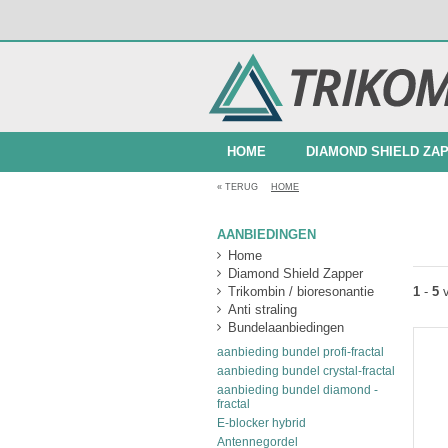
HOME
DIAMOND SHIELD ZA
«
TERUG
HOME
BUNDELAANBIEDINGEN
AANBIEDINGEN
Home
Diamond Shield Zapper
1
-
5
Trikombin / bioresonantie
Anti straling
Bundelaanbiedingen
aanbieding bundel profi-fractal
aanbieding bundel crystal-fractal
aanbieding bundel diamond -
fractal
E-blocker hybrid
Antennegordel