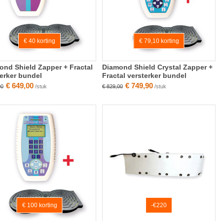
€ 40 korting
€ 79,10 korting
ond Shield Zapper + Fractal
Diamond Shield Crystal Zapper +
terker bundel
Fractal versterker bundel
€ 649,00
€ 749,90
00
/stuk
€ 829,00
/stuk
€ 100 korting
-€220