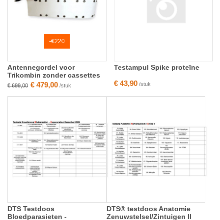
-€220
Antennegordel voor
Testampul Spike proteïne
Trikombin zonder cassettes
€ 43,90
€ 479,00
/stuk
€ 699,00
/stuk
DTS Testdoos
DTS® testdoos Anatomie
Bloedparasieten -
Zenuwstelsel/Zintuigen II