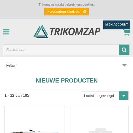
Trikomzap maakt gebruik van cookies.
ik accepteer cookies
MIJN ACCOUNT
Filter
NIEUWE PRODUCTEN
1
-
12
van
105
Laatst toegevoegd