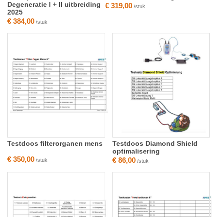
Degeneratie I + II uitbreiding
€ 319,00
/stuk
2025
€ 384,00
/stuk
Testdoos filterorganen mens
Testdoos Diamond Shield
optimalisering
€ 350,00
€ 86,00
/stuk
/stuk