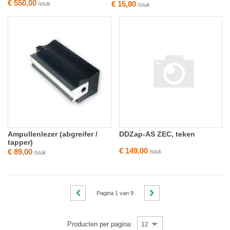
€ 550,00
€ 15,80
/stuk
/stuk
Ampullenlezer (abgreifer /
DDZap-AS ZEC, teken
tapper)
€ 149,00
€ 89,00
/stuk
/stuk
Pagina
1
van
9
Producten per pagina:
12