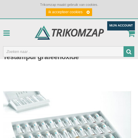
Trikomzap maakt gebruik van cookies.
ik accepteer cookies
MIJN ACCOUNT
Testampul grafeenoxide