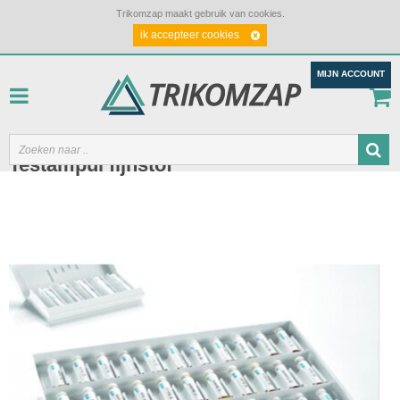
Trikomzap maakt gebruik van cookies.
ik accepteer cookies
MIJN ACCOUNT
Testampul fijnstof