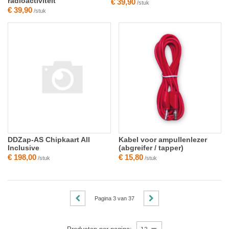
radioactiviteit
€ 39,90
/stuk
€ 39,90
/stuk
DDZap-AS Chipkaart All
Kabel voor ampullenlezer
Inclusive
(abgreifer / tapper)
€ 198,00
€ 15,80
/stuk
/stuk
Pagina
3
van
37