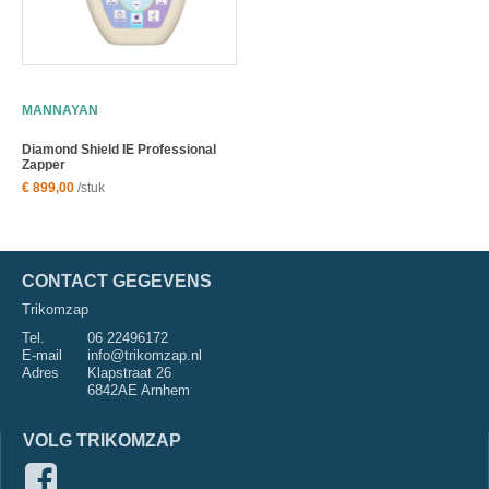
MANNAYAN
Diamond Shield IE Professional
Zapper
€ 899,00
/stuk
CONTACT GEGEVENS
Trikomzap
Tel.
06 22496172
E-mail
info@trikomzap.nl
Adres
Klapstraat 26
6842AE Arnhem
VOLG TRIKOMZAP