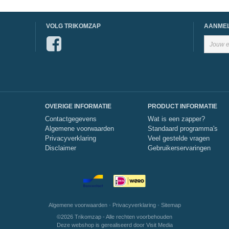
VOLG TRIKOMZAP
AANMEL
OVERIGE INFORMATIE
PRODUCT INFORMATIE
Contactgegevens
Wat is een zapper?
Algemene voorwaarden
Standaard programma's
Privacyverklaring
Veel gestelde vragen
Disclaimer
Gebruikerservaringen
Algemene voorwaarden
•
Privacyverklaring
•
Sitemap
©2026 Trikomzap - Alle rechten voorbehouden
Deze webshop is gerealiseerd door
Visit Media