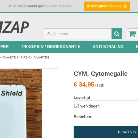
Trikomzap maakt gebruik van cookies.
ik accepteer cookies
PPER
TRIKOMBIN / BIORESONANTIE
ANTI STRALING
HIPKAARTEN
/
RIFE CHIPKAARTEN
CYM, Cytomegalie
€
34,95
/stuk
Levertijd
1-3 werkdagen
Bestellen
PLAATS I