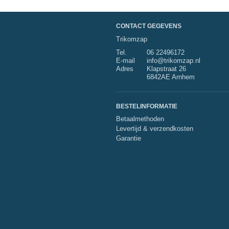
CONTACT GEGEVENS
Trikomzap
Tel.
06 22496172
E-mail
info@trikomzap.nl
Adres
Klapstraat 26
6842AE Arnhem
BESTELINFORMATIE
Betaalmethoden
Levertijd & verzendkosten
Garantie