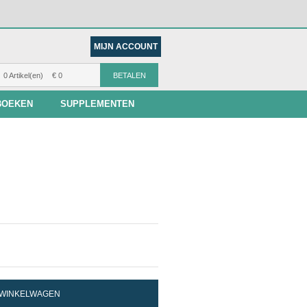
MIJN ACCOUNT
0 Artikel(en)
€ 0
BETALEN
BOEKEN
SUPPLEMENTEN
N WINKELWAGEN