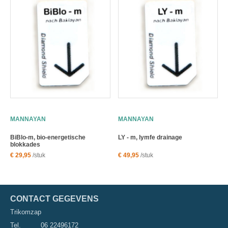
MANNAYAN
MANNAYAN
BiBlo-m, bio-energetische
LY - m, lymfe drainage
blokkades
€ 29,95
/stuk
€ 49,95
/stuk
CONTACT GEGEVENS
Trikomzap
Tel.
06 22496172