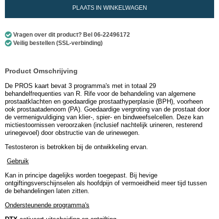
PLAATS IN WINKELWAGEN
Vragen over dit product? Bel 06-22496172
Veilig bestellen (SSL-verbinding)
Product Omschrijving
De PROS kaart bevat 3 programma's met in totaal 29
behandelfrequenties van R. Rife voor de behandeling van algemene
prostaatklachten en goedaardige prostaathyperplasie (BPH), voorheen
ook prostaatadenoom (PA). Goedaardige vergroting van de prostaat door
de vermenigvuldiging van klier-, spier- en bindweefselcellen. Deze kan
mictiestoornissen veroorzaken (inclusief nachtelijk urineren, resterend
urinegevoel) door obstructie van de urinewegen.
Testosteron is betrokken bij de ontwikkeling ervan.
Gebruik
Kan in principe dagelijks worden toegepast. Bij hevige
ontgiftingsverschijnselen als hoofdpijn of vermoeidheid meer tijd tussen
de behandelingen laten zitten.
Ondersteunende programma's