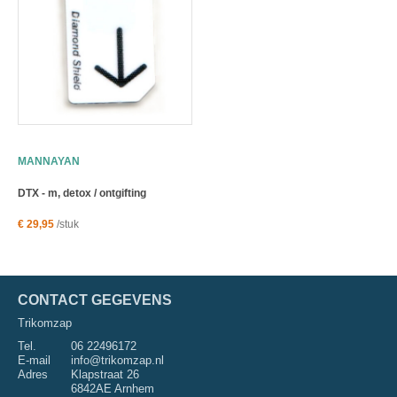
MANNAYAN
DTX - m, detox / ontgifting
€ 29,95
/stuk
CONTACT GEGEVENS
Trikomzap
Tel.
06 22496172
E-mail
info@trikomzap.nl
Adres
Klapstraat 26
6842AE Arnhem