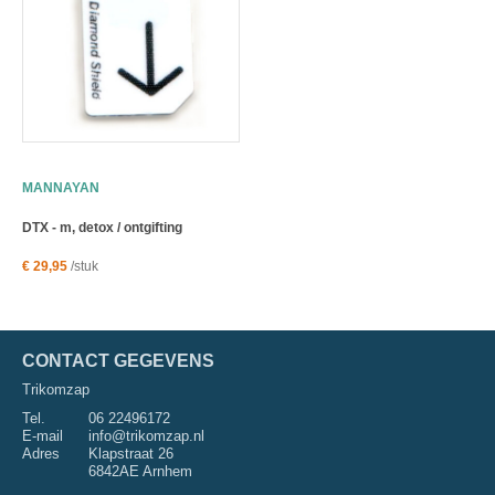
MANNAYAN
DTX - m, detox / ontgifting
€ 29,95
/stuk
CONTACT GEGEVENS
Trikomzap
Tel.
06 22496172
E-mail
info@trikomzap.nl
Adres
Klapstraat 26
6842AE Arnhem