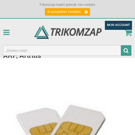
Trikomzap maakt gebruik van cookies.
ik accepteer cookies
MIJN ACCOUNT
ARF, Artritis