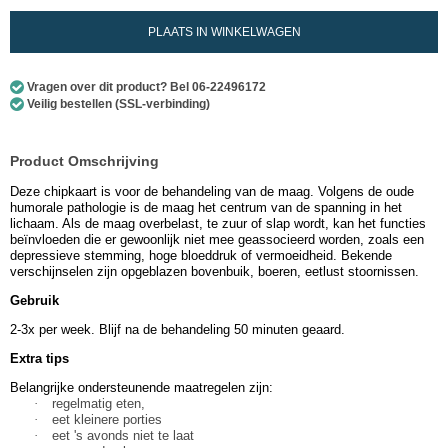
PLAATS IN WINKELWAGEN
Vragen over dit product? Bel 06-22496172
Veilig bestellen (SSL-verbinding)
Product Omschrijving
Deze chipkaart is voor de behandeling van de maag. Volgens de oude
humorale pathologie is de maag het centrum van de spanning in het
lichaam. Als de maag overbelast, te zuur of slap wordt, kan het functies
beïnvloeden die er gewoonlijk niet mee geassocieerd worden, zoals een
depressieve stemming, hoge bloeddruk of vermoeidheid. Bekende
verschijnselen zijn opgeblazen bovenbuik, boeren, eetlust stoornissen.
Gebruik
2-3x per week. Blijf na de behandeling 50 minuten geaard.
Extra tips
Belangrijke ondersteunende maatregelen zijn:
·
regelmatig eten,
·
eet kleinere porties
·
eet 's avonds niet te laat