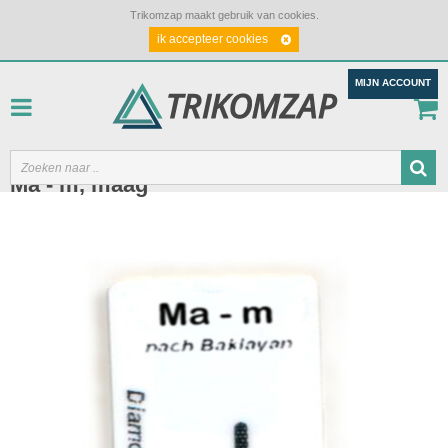
Trikomzap maakt gebruik van cookies.
ik accepteer cookies
MIJN ACCOUNT
Ma - m, maag