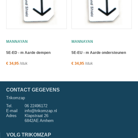
MANNAYAN
MANNAYAN
5E-ED - m Aarde dempen
5E-EU - m Aarde ondersteunen
€ 34,95
/stuk
€ 34,95
/stuk
CONTACT GEGEVENS
Trikomzap
Tel.
06 22496172
E-mail
info@trikomzap.nl
Adres
Klapstraat 26
6842AE Arnhem
VOLG TRIKOMZAP