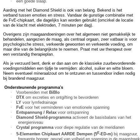
·
een goede slaap.
Aarding met het Diamond Shield is ook van belang. Bekend is het
verband tussen emoties en stress. Vandaar de gunstige combinatie met
de FvE-chipkaart, die dagelijks kan worden gebruikt (omcirkel de locatie
van de klacht met elektroden, 7 minuten per dag).
Overigens zijn maagaandoeningen over het algemeen niet gemakkelijk te
behandelen, aangezien de maag, als centraal orgaan, zeer vatbaar is voor
psychologische stress, verkeerde gewoonten en verkeerde voeding, om
maar drie van de belangrijkste te noemen. Praat met uw therapeut over
een verstandig therapieplan.
Als je verzuurd bent, denk er dan aan om de klassieke zuurbevorderende
voedingsmiddelen een tijdje te vermijden: alcohol, suiker en witte bloem.
Neem eventueel mineraalzout om te ontzuren en tussendoor indien nodig
bij brandend maagzuur.
Ondersteunende programma's
·
Voorbereiden met
BiBlo
·
DTX
om excreties en ontgifting te bevorderen
·
LY
voor lymfedrainage
·
FvE
voor het verminderen van emotionele spanning
·
Entspannung / Relax
voor ontspanning
·
Diamond Shield-programma
activeert de basisbalans van het
energieniveau
·
Crystal programma
voor diepe regulatie van de meridianen
E
·
5-Elementen Chipkaart AARDE Dempen (5
-ED-m)
bij maagzuur,
frequente honger, gevoel van volheid en spanning in de maagstreek,