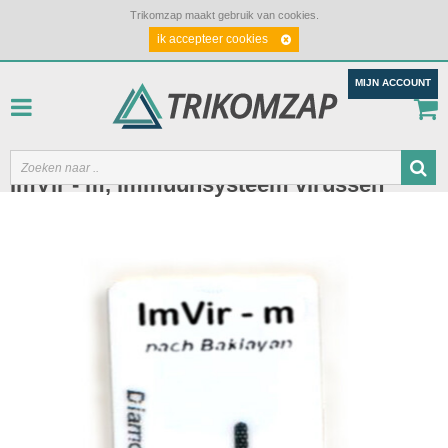
Trikomzap maakt gebruik van cookies.
ik accepteer cookies
MIJN ACCOUNT
ImVir - m, immuunsysteem virussen