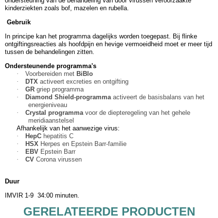
ondersteuning van de behandeling van door virussen veroorzaakte
kinderziekten zoals bof, mazelen en rubella.
Gebruik
In principe kan het programma dagelijks worden toegepast. Bij flinke
ontgiftingsreacties als hoofdpijn en hevige vermoeidheid moet er meer tijd
tussen de behandelingen zitten.
Ondersteunende programma's
·
Voorbereiden met
BiBlo
·
DTX
activeert excreties en ontgifting
·
GR
griep programma
·
Diamond Shield-programma
activeert de basisbalans van het
energieniveau
·
Crystal programma
voor de diepteregeling van het gehele
meridiaanstelsel
Afhankelijk van het aanwezige virus:
·
HepC
hepatitis C
·
HSX
Herpes en Epstein Barr-familie
·
EBV
Epstein Barr
·
CV
Corona virussen
Duur
IMVIR 1-9 34:00 minuten.
GERELATEERDE PRODUCTEN