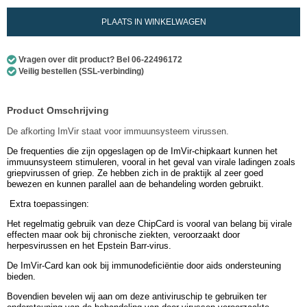
PLAATS IN WINKELWAGEN
Vragen over dit product? Bel 06-22496172
Veilig bestellen (SSL-verbinding)
Product Omschrijving
De afkorting ImVir staat voor immuunsysteem virussen.
De frequenties die zijn opgeslagen op de ImVir-chipkaart kunnen het
immuunsysteem stimuleren, vooral in het geval van virale ladingen zoals
griepvirussen of griep. Ze hebben zich in de praktijk al zeer goed
bewezen en kunnen parallel aan de behandeling worden gebruikt.
Extra toepassingen:
Het regelmatig gebruik van deze ChipCard is vooral van belang bij virale
effecten maar ook bij chronische ziekten, veroorzaakt door
herpesvirussen en het Epstein Barr-virus.
De ImVir-Card kan ook bij immunodeficiëntie door aids ondersteuning
bieden.
Bovendien bevelen wij aan om deze antiviruschip te gebruiken ter