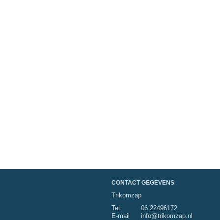
CONTACT GEGEVENS
Trikomzap
Tel.
06 22496172
E-mail
info@trikomzap.nl