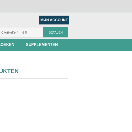
MIJN ACCOUNT
0 Artikel(en)
€ 0
BETALEN
BOEKEN
SUPPLEMENTEN
UKTEN