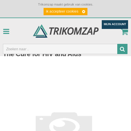
Trikomzap maakt gebruik van cookies.
ik accepteer cookies
MIJN ACCOUNT
The Cure for HIV and Aids