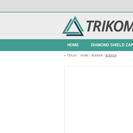
HOME
DIAMOND SHIELD ZA
«
TERUG
HOME
/
BOEKEN
/
BOEKEN
BUNDELAANBIEDINGEN