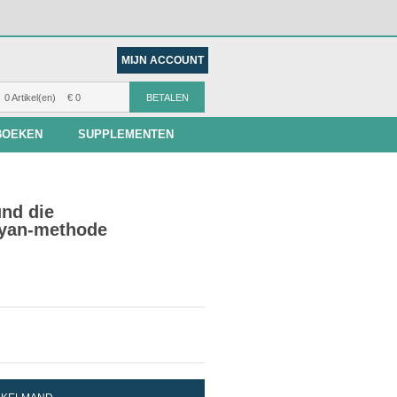
MIJN ACCOUNT
0 Artikel(en)
€ 0
BETALEN
BOEKEN
SUPPLEMENTEN
und die
layan-methode