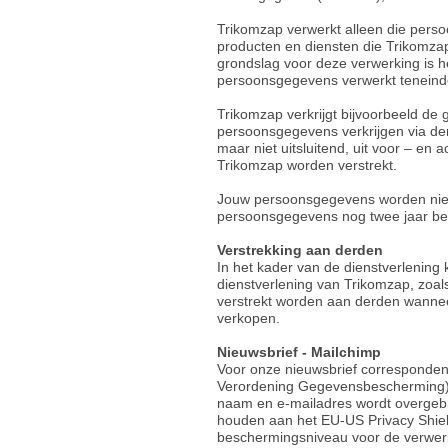
Trikomzap verwerkt alleen die pers
producten en diensten die Trikomzap 
grondslag voor deze verwerking is 
persoonsgegevens verwerkt teneinde 
Trikomzap verkrijgt bijvoorbeeld de 
persoonsgegevens verkrijgen via de
maar niet uitsluitend, uit voor – e
Trikomzap worden verstrekt.
Jouw persoonsgegevens worden niet 
persoonsgegevens nog twee jaar bewaa
Verstrekking aan derden
In het kader van de dienstverlenin
dienstverlening van Trikomzap, zoal
verstrekt worden aan derden wannee
verkopen.
Nieuwsbrief - Mailchimp
Voor onze nieuwsbrief corresponden
Verordening Gegevensbescherming) i
naam en e-mailadres wordt overgebra
houden aan het EU-US Privacy Shield
beschermingsniveau voor de verwerk