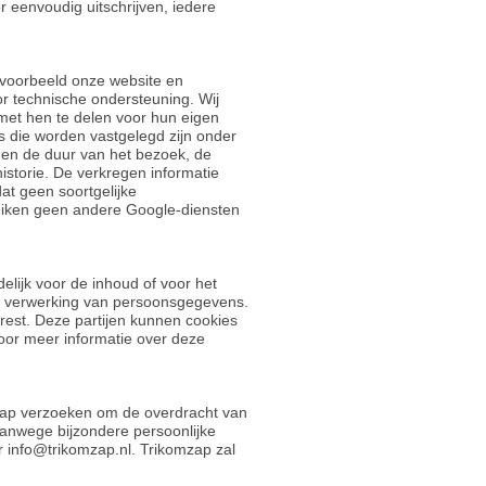
or eenvoudig uitschrijven, iedere
jvoorbeeld onze website en
or technische ondersteuning. Wij
t hen te delen voor hun eigen
s die worden vastgelegd zijn onder
p en de duur van het bezoek, de
istorie. De verkregen informatie
at geen soortgelijke
ruiken geen andere Google-diensten
lijk voor de inhoud of voor het
de verwerking van persoonsgegevens.
rest. Deze partijen kunnen cookies
oor meer informatie over deze
mzap verzoeken om de overdracht van
anwege bijzondere persoonlijke
r info@trikomzap.nl. Trikomzap zal