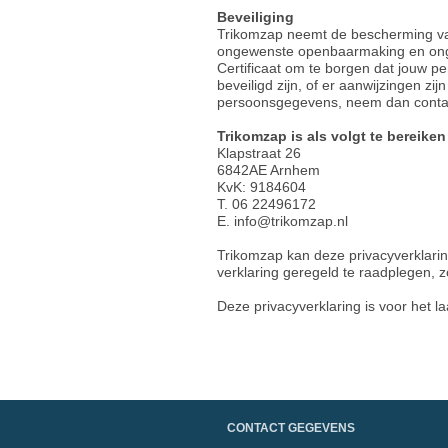
Beveiliging
Trikomzap neemt de bescherming va
ongewenste openbaarmaking en onge
Certificaat om te borgen dat jouw p
beveiligd zijn, of er aanwijzingen z
persoonsgegevens, neem dan contac
Trikomzap is als volgt te bereiken
Klapstraat 26
6842AE Arnhem
KvK: 9184604
T. 06 22496172
E. info@trikomzap.nl
Trikomzap kan deze privacyverklari
verklaring geregeld te raadplegen, zo
Deze privacyverklaring is voor het la
CONTACT GEGEVENS