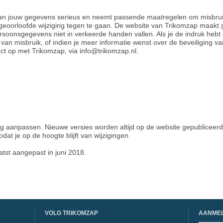
n jouw gegevens serieus en neemt passende maatregelen om misbruik
oorloofde wijziging tegen te gaan. De website van Trikomzap maakt 
ersoonsgegevens niet in verkeerde handen vallen. Als je de indruk hebt
ijn van misbruik, of indien je meer informatie wenst over de beveiliging
t op met Trikomzap, via info@trikomzap.nl.
ng aanpassen. Nieuwe versies worden altijd op de website gepubliceer
dat je op de hoogte blijft van wijzigingen.
atst aangepast in juni 2018.
VOLG TRIKOMZAP
AANMEL