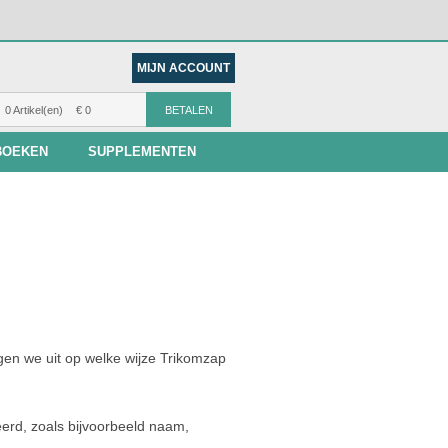
MIJN ACCOUNT
0 Artikel(en)
€ 0
BETALEN
BOEKEN
SUPPLEMENTEN
gen we uit op welke wijze Trikomzap
erd, zoals bijvoorbeeld naam,