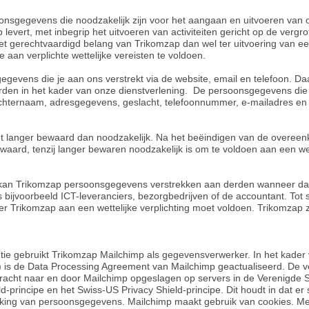
oonsgegevens die noodzakelijk zijn voor het aangaan en uitvoeren van
levert, met inbegrip het uitvoeren van activiteiten gericht op de vergr
het gerechtvaardigd belang van Trikomzap dan wel ter uitvoering van 
aan verplichte wettelijke vereisten te voldoen.
gegevens die je aan ons verstrekt via de website, email en telefoon. D
rden in het kader van onze dienstverlening. De persoonsgegevens die
n achternaam, adresgegevens, geslacht, telefoonnummer, e-mailadres e
langer bewaard dan noodzakelijk. Na het beëindigen van de overeenk
rd, tenzij langer bewaren noodzakelijk is om te voldoen aan een wettel
g kan Trikomzap persoonsgegevens verstrekken aan derden wanneer dat 
s bijvoorbeeld ICT-leveranciers, bezorgbedrijven of de accountant. To
r Trikomzap aan een wettelijke verplichting moet voldoen. Trikomzap 
tie gebruikt Trikomzap Mailchimp als gegevensverwerker. In het kad
s de Data Processing Agreement van Mailchimp geactualiseerd. De ve
cht naar en door Mailchimp opgeslagen op servers in de Verenigde Sta
-principe en het Swiss-US Privacy Shield-principe. Dit houdt in dat er
ing van persoonsgegevens. Mailchimp maakt gebruik van cookies. Meer 