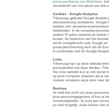
privacyverklaring van Mailchimp
. In
nieuwsbrief van ons bevat een link 
Cookies - Google Analytics
Trikomzap gebruikt Google Analytics
dienstverlening verbeteren. Google 
hebben een verwerkersovereenkomst
doeleinden. In de verwerkersovereen
andere IP adres (waarbij de laatste 
locatie, de herkomst van het bezoek
wordt overgebracht naar Google en d
privacybescherming kent als de Euro
in combinatie met de Google Analyti
Links
Trikomzap kan op deze website links
privacybeleid van deze derden. Tri
Via onze website kun je ook social 
op jouw computer plaatsen als je v
cookies verwijzen wij je door naar 
Rechten
Je hebt het recht om jouw persoonsg
jouw persoonsgegevens of kun je b
omstandigheden. Je kunt een verzoek
zo snel mogelijk, maar binnen vier 