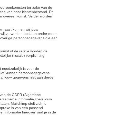
 overeenkomsten ter zake van de
oting van haar klantenbestand. De
een overeenkomst. Verder worden
aarnaast kunnen wij jouw
 wij verwerken bestaan onder meer,
n overige persoonsgegevens die aan
omst of de relatie worden de
ijke (fiscale) verplichting.
noodzakelijk is voor de
t slot kunnen persoonsgegevens
zal jouw gegevens niet aan derden
er van de GDPR (Algemene
rzamelde informatie zoals jouw
ten. Mailchimp stelt zich te
 sprake is van een passend
informatie hierover vind je in de