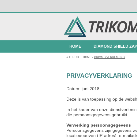
HOME
DIAMOND SHIELD ZA
«
TERUG
HOME
/
PRIVACYVERKLARING
BUNDELAANBIEDINGEN
PRIVACYVERKLARING
Datum: juni 2018
Deze is van toepassing op de websh
In het kader van onze dienstverleni
die persoonsgegevens gebruikt.
Verwerking persoonsgegevens
Persoonsgegevens zijn gegevens waar
locatiegegeven (IP-adres), e-maila