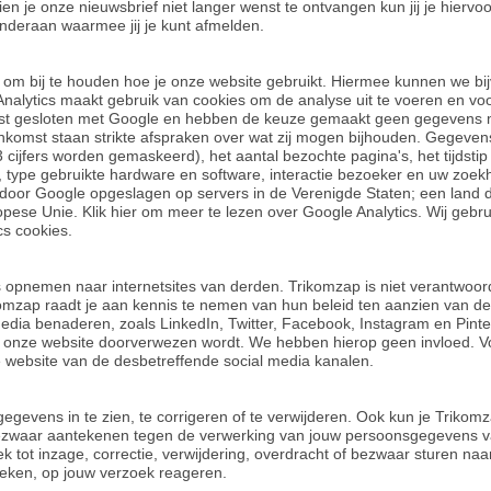
dien je onze nieuwsbrief niet langer wenst te ontvangen kun jij je hiervo
onderaan waarmee jij je kunt afmelden.
 om bij te houden hoe je onze website gebruikt. Hiermee kunnen we bi
Analytics maakt gebruik van cookies om de analyse uit te voeren en vo
 gesloten met Google en hebben de keuze gemaakt geen gegevens me
komst staan strikte afspraken over wat zij mogen bijhouden. Gegeven
3 cijfers worden gemaskeerd), het aantal bezochte pagina's, het tijdsti
, type gebruikte hardware en software, interactie bezoeker en uw zoekh
oor Google opgeslagen op servers in de Verenigde Staten; een land d
pese Unie. Klik hier om meer te lezen over Google Analytics. Wij geb
cs cookies.
 opnemen naar internetsites van derden. Trikomzap is niet verantwoorde
komzap raadt je aan kennis te nemen van hun beleid ten aanzien van 
media benaderen, zoals LinkedIn, Twitter, Facebook, Instagram en Pinte
ia onze website doorverwezen wordt. We hebben hierop geen invloed. V
de website van de desbetreffende social media kanalen.
egevens in te zien, te corrigeren of te verwijderen. Ook kun je Triko
ezwaar aantekenen tegen de verwerking van jouw persoonsgegevens v
 tot inzage, correctie, verwijdering, overdracht of bezwaar sturen naa
weken, op jouw verzoek reageren.