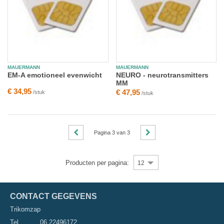
MAUERMANN
MAUERMANN
EM-A emotioneel evenwicht
NEURO - neurotransmitters
MM
€ 34,95
€ 47,95
/stuk
/stuk
Pagina
3
van
3
Producten per pagina:
12
CONTACT GEGEVENS
Trikomzap
Tel.
06 22496172