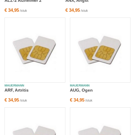
ALZ-2 Alzheimer 2
ANX, Angst
€ 34,95
€ 34,95
/stuk
/stuk
MAUERMANN
MAUERMANN
ARF, Artritis
AUG, Ogen
€ 34,95
€ 34,95
/stuk
/stuk