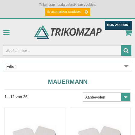
Trikomzap maakt gebruik van cookies.
ik accepteer cookies
MIJN ACCOUNT
Filter
MAUERMANN
1
-
12
van
26
Aanbevolen