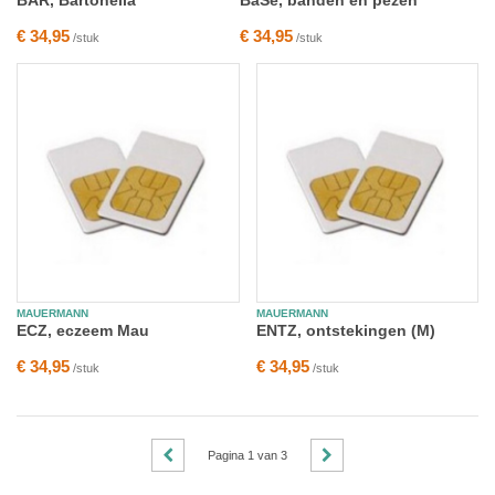
BAR, Bartonella
BäSe, banden en pezen
€ 34,95
€ 34,95
/stuk
/stuk
MAUERMANN
MAUERMANN
ECZ, eczeem Mau
ENTZ, ontstekingen (M)
€ 34,95
€ 34,95
/stuk
/stuk
Pagina
1
van
3