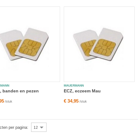
RMANN
MAUERMANN
, banden en pezen
ECZ, eczeem Mau
95
€ 34,95
/stuk
/stuk
cten per pagina:
12