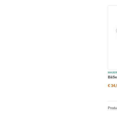
MAUE
BäSe
€ 34,
Produ