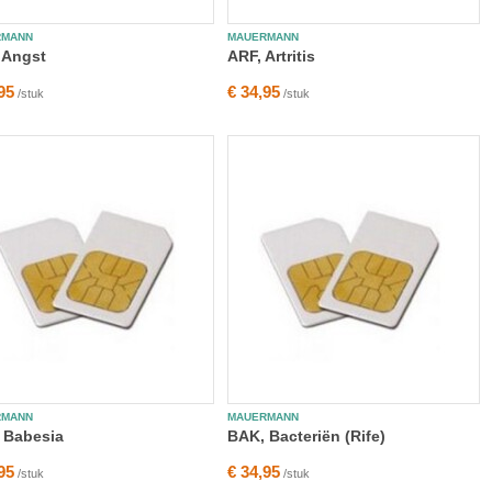
RMANN
MAUERMANN
 Angst
ARF, Artritis
95
€ 34,95
/stuk
/stuk
RMANN
MAUERMANN
 Babesia
BAK, Bacteriën (Rife)
95
€ 34,95
/stuk
/stuk