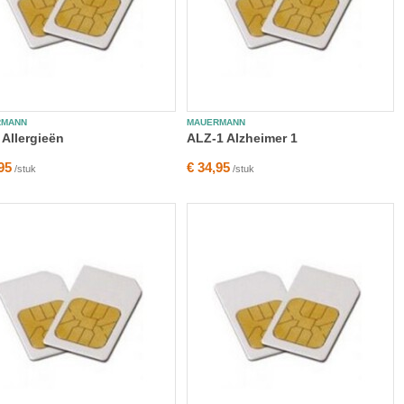
RMANN
MAUERMANN
 Allergieën
ALZ-1 Alzheimer 1
95
€ 34,95
/stuk
/stuk