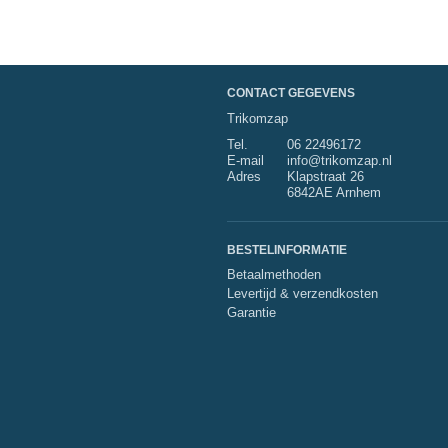
CONTACT GEGEVENS
Trikomzap
Tel.
06 22496172
E-mail
info@trikomzap.nl
Adres
Klapstraat 26
6842AE Arnhem
BESTELINFORMATIE
Betaalmethoden
Levertijd & verzendkosten
Garantie