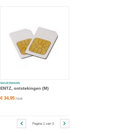
MAUERMANN
ENTZ, ontstekingen (M)
€ 34,95
/stuk
Pagina
1
van
3