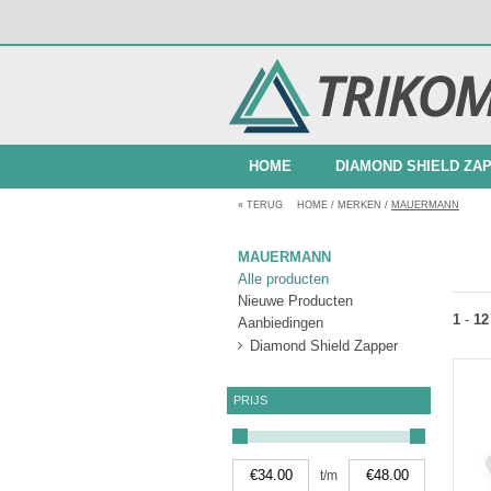
HOME
DIAMOND SHIELD ZA
«
TERUG
HOME
/
MERKEN
/
MAUERMANN
BUNDELAANBIEDINGEN
MAUERMANN
Alle producten
Nieuwe Producten
1
-
12
Aanbiedingen
Diamond Shield Zapper
PRIJS
t/m