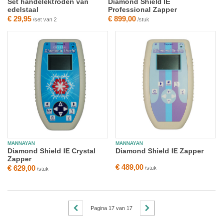
Set handelektroden van
Diamond Shield IE
edelstaal
Professional Zapper
€ 29,95
€ 899,00
/set van 2
/stuk
MANNAYAN
MANNAYAN
Diamond Shield IE Crystal
Diamond Shield IE Zapper
Zapper
€ 489,00
€ 629,00
/stuk
/stuk
Pagina
17
van
17