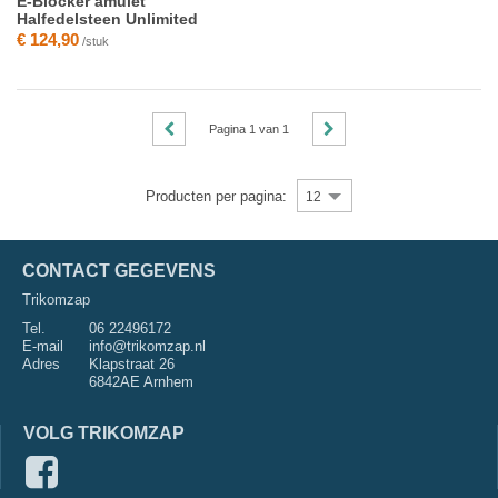
E-Blocker amulet
Halfedelsteen Unlimited
€ 124,90
/stuk
Pagina
1
van
1
Producten per pagina:
12
CONTACT GEGEVENS
Trikomzap
Tel.
06 22496172
E-mail
info@trikomzap.nl
Adres
Klapstraat 26
6842AE Arnhem
VOLG TRIKOMZAP