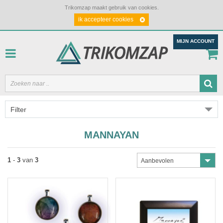
Trikomzap maakt gebruik van cookies.
ik accepteer cookies
MIJN ACCOUNT
Filter
MANNAYAN
1
-
3
van
3
Aanbevolen