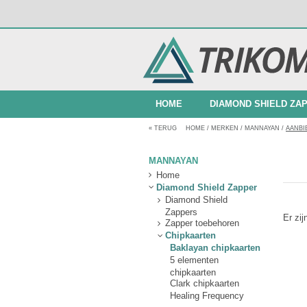
HOME
DIAMOND SHIELD ZA
«
TERUG
HOME
/
MERKEN
/
MANNAYAN
/
AANBI
BUNDELAANBIEDINGEN
MANNAYAN
Home
Diamond Shield Zapper
Diamond Shield
Zappers
Er zi
Zapper toebehoren
Chipkaarten
Baklayan chipkaarten
5 elementen
chipkaarten
Clark chipkaarten
Healing Frequency