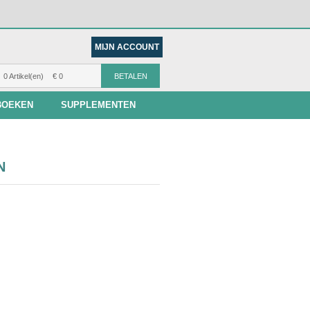
MIJN ACCOUNT
0 Artikel(en)
€ 0
BETALEN
BOEKEN
SUPPLEMENTEN
N