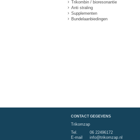
Trikombin / bioresonantie
Anti straling
Supplementen
Bundelaanbiedingen
CONTACT GEGEVENS
Trikomzap
Tel.
06 22496172
E-mail
info@trikomzap.nl