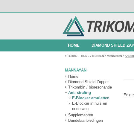
HOME
DIAMOND SHIELD ZA
«
TERUG
HOME
/
MERKEN
/
MANNAYAN
/
AANBI
BUNDELAANBIEDINGEN
MANNAYAN
Home
Diamond Shield Zapper
Trikombin / bioresonantie
Anti straling
Er zi
E-Blocker amuletten
E-Blocker in huis en
onderweg
Supplementen
Bundelaanbiedingen