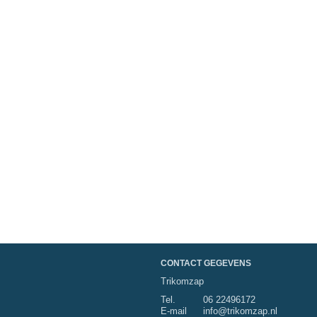
CONTACT GEGEVENS
Trikomzap
Tel.
06 22496172
E-mail
info@trikomzap.nl