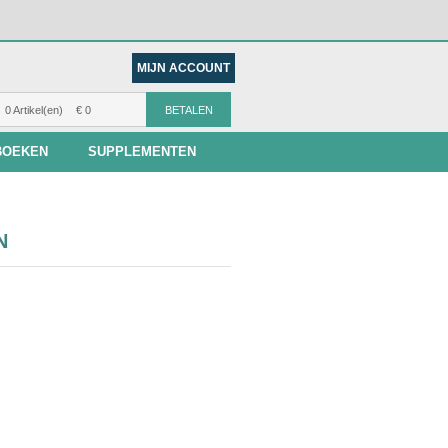
MIJN ACCOUNT
0 Artikel(en)
€ 0
BETALEN
BOEKEN
SUPPLEMENTEN
N