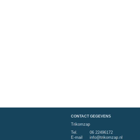
CONTACT GEGEVENS
Trikomzap
Tel.
06 22496172
E-mail
info@trikomzap.nl