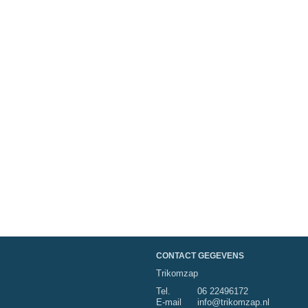
CONTACT GEGEVENS
Trikomzap
Tel.
06 22496172
E-mail
info@trikomzap.nl